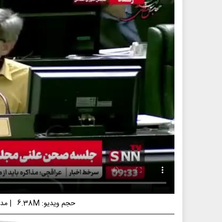
حجم ویدیو: 6.38M
|
مدت 