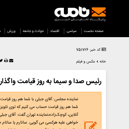
صفحه نخست
سیاسی
اقتصاد
حوادث و جامعه
ورزش
س
کد خبر: 751726
خانه
عکس و فیلم
رئیس صدا و سیما به روز قیامت واگذار
نماینده مجلس: آقای جبلی با شما هم روز قیامت
شما هم روز قیامت حساب می کنیم که توی تلوی
آنلاین، کوچک‌زاده،نماینده تهران گفت: آقای جب
خواهی علیه هرکسی می گویی. ساتارم یا ساتام 