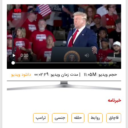
حجم ویدیو: 11.05M
|
مدت زمان ویدیو: 00:02:29
دانلود ویدیو
خبرنامه
قاچاق
روابط
حلقه
جنسی
ترامپ