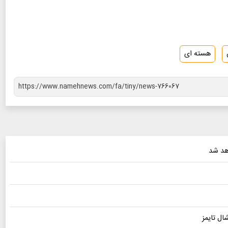
هسته ای
هد شد
ال تایمز