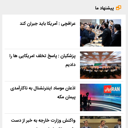
پیشنهاد ما
عراقچی : آمریکا باید جبران کند
پزشکیان : پاسخ تخلف امریکایی ها را
دادیم
اذعان موساد اینترنشنال به ناکارآمدی
پیمان مکه
واکنش وزارت خارجه به خبر از دست