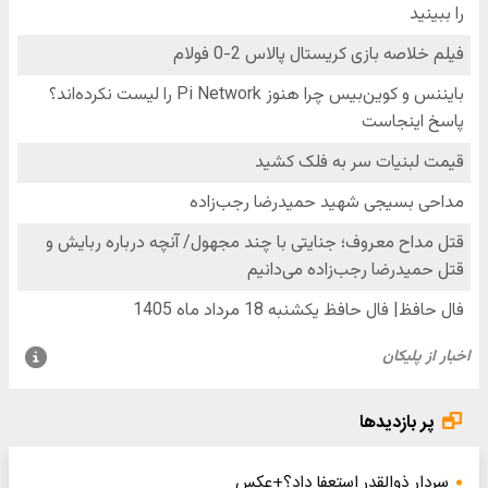
پر بازدیدها
سردار ذوالقدر استعفا داد؟+عکس