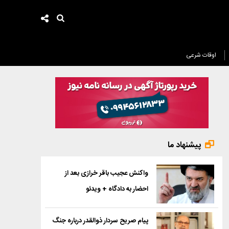
اوقات شرعی
پیشنهاد ما
واکنش عجیب باقر خرازی بعد از
احضار به دادگاه + ویدئو
پیام صریح سردار ذوالقدر درباره جنگ