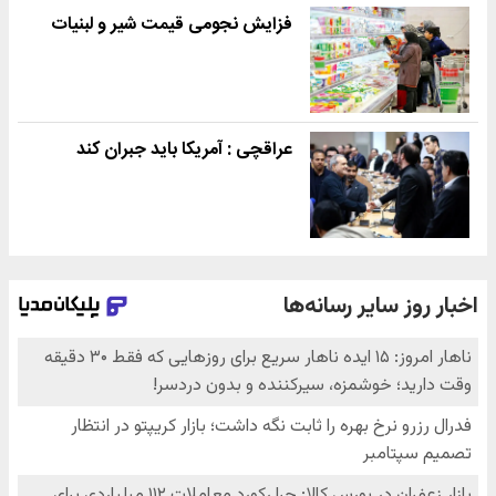
فزایش نجومی قیمت شیر و لبنیات
عراقچی : آمریکا باید جبران کند