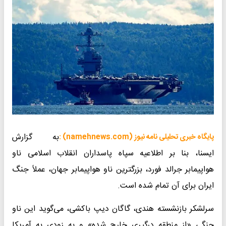
به گزارش
پایگاه خبری تحلیلی نامه نیوز (namehnews.com) :
ایسنا، بنا بر اطلاعیه سپاه پاسداران انقلاب اسلامی ناو
هواپیمابر جرالد فورد، بزرگترین ناو هواپیمابر جهان، عملاً جنگ
ایران برای آن تمام شده است.
سرلشکر بازنشسته هندی، گاگان دیپ باکشی، می‌گوید این ناو
جنگی «از منطقه درگیری خارج شده» و به زودی به آمریکا