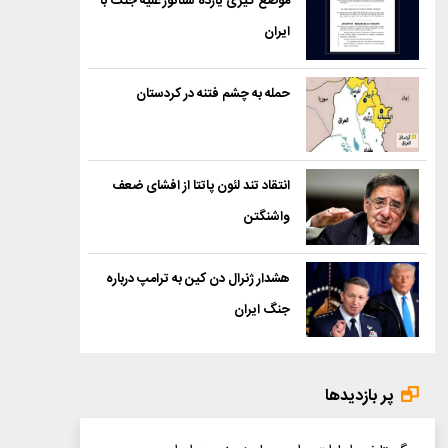
موضع گیری یازده سناتور علیه جنگ با
ایران
حمله به چشم فتنه در کردستان
انتقاد تند لئون پاتتا از افشای ضعف
واشنگتن
هشدار ژنرال دن کین به ترامپ درباره
جنگ ایران
پر بازدیدها