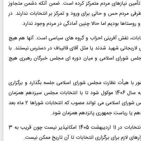
 تأمین نیازهای مردم متمرکز کرده است. ضمن آنکه دشمن متجاوز
ز طرفی مردم حس و حالی برای ورود و تمرکز بر انتخابات ندارند. در
 روستاها بودیم اما حالا چنین آمادگی در مردم وجود ندارد.
خابات، نقش آفرینی احزاب و گروه های سیاسی است. آنها هم هیچ
ریجانی شهید شدند یا مثل آقای قالیباف در دسترس نیستند. با
 مجلس شورای اسلامی و میان دوره ای مجلس خبرگان رهبری هیچ
کشور با هیأت نظارت مجلس شورای اسلامی جلسه بگذارد و برگزاری
انتخابات 11 اردیبهشت 6 ماه به تعویق بیفتد یا حتی به سال 1406 موکول شود تا با انتخابات مجلس سیزدهم همزمان
برگزار شود. البته پایان جنگ تأریخ مشخصی ندارد مجلس شورای اسلامی می تواند مصوب که انتخابات شوراها 2 ماه بعد
زدهم یا ریاست جمهوری پانزدهم همزمان شود.
شهریار حیدری در پایان گفت: شخصا معتقدم برگزاری انتخابات در 11 اردیبهشت 1405 امکانپذیر نیست چون قریب به 3
زارهای لازم برای برگزاری انتخابات تا آن تاریخ ممکن نیست.