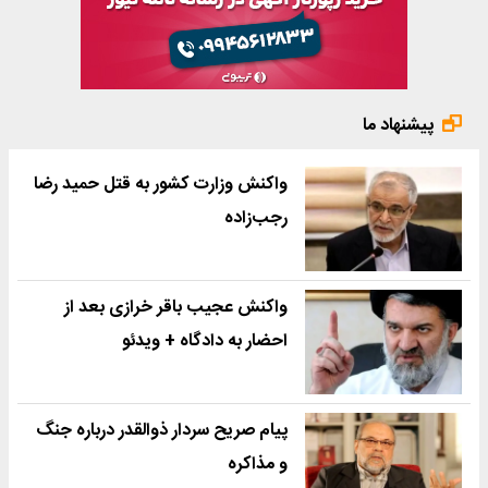
پیشنهاد ما
واکنش وزارت کشور به قتل حمید رضا
رجب‌زاده
واکنش عجیب باقر خرازی بعد از
احضار به دادگاه + ویدئو
پیام صریح سردار ذوالقدر درباره جنگ
و مذاکره