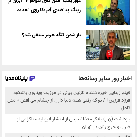
عبور بمب افکن های سوخو ۲۴ ایران از
رینگ پدافندی آمریکا روی العدید
باز شدن تنگه هرمز منتفی شد؟