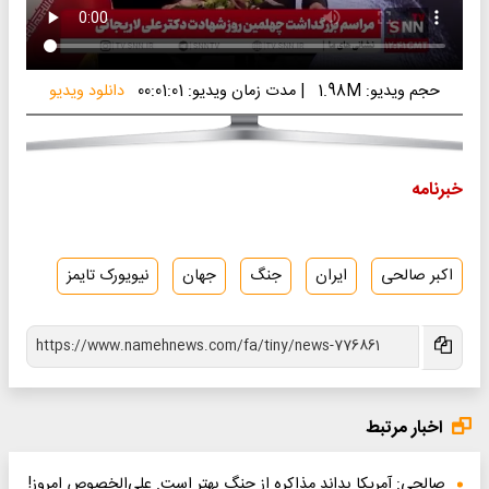
حجم ویدیو: 1.98M
|
مدت زمان ویدیو: 00:01:01
دانلود ویدیو
خبرنامه
اکبر صالحی
ایران
جنگ
جهان
نیویورک تایمز
اخبار مرتبط
صالحی: آمریکا بداند مذاکره از جنگ بهتر است. علی‌الخصوص امروز!