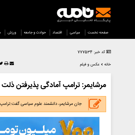
صفحه نخست
سیاسی
اقتصاد
حوادث و جامعه
ورزش
س
کد خبر: 777534
خانه
عکس و فیلم
مرشایمر: ترامپ آمادگی پذیرفتن ذلت ش
جان مرشایمر، دانشمند علوم سیاسی گفت:ترامپ ه