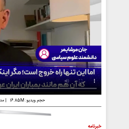
حجم ویدیو: 16.85M
|
مدت 
خبرنامه