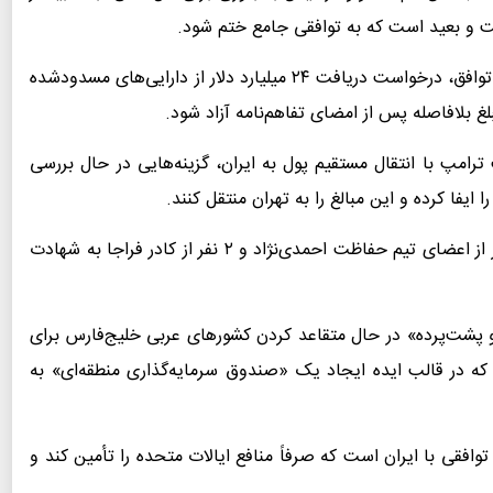
و بعید است که به توافقی جامع ختم شود.
بر اساس این گزارش، ایران در چارچوب پیش‌نویس این توافق، درخواست دریافت ۲۴ میلیارد دلار از دارایی‌های مسدودشده
غ بلافاصله پس از امضای تفاهم‌نامه آزاد شود.
رامپ با انتقال مستقیم پول به ایران، گزینه‌هایی در حال بررسی
فا کرده و این مبالغ را به تهران منتقل کنند.
بر اثر حمله آمریکا و اسرائیل به میدان 72 نارمک، ۳ نفر از اعضای تیم حفاظت احمدی‌نژاد و ۲ نفر از کادر فراجا به شهادت
و پشت‌پرده» در حال متقاعد کردن کشورهای عربی خلیج‌فارس برای
ه در قالب ایده ایجاد یک «صندوق سرمایه‌گذاری منطقه‌ای» به
وافقی با ایران است که صرفاً منافع ایالات متحده را تأمین کند و