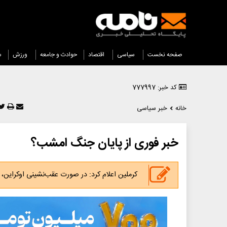
صفحه نخست
سیاسی
اقتصاد
حوادث و جامعه
ورزش
س
کد خبر: 777997
خانه
خبر سیاسی
خبر فوری از پایان جنگ امشب؟
کرملین اعلام کرد: در صورت عقب‌نشینی اوکراین،