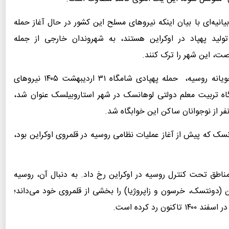
وزارت امور خارجه روسیه چهارم خرداد ۱۴۰۵ در بیانیه‌ای با بیان اینکه نیروهای مسلح این کشور در حال آغاز حمله
ولید پهپاد در اوکراین هستند، به شهروندان خارجی از جمله
ت، این شهر را ترک کنند.
در این بیانیه، دلیل صدور این هشدار و پاسخ تلافی‌جویانه روسیه، ‌ حمله پهپادی شامگاه ۳۱ اردیبهشت ۱۴۰۵ نیروهای
اه تربیت معلم دولتی لوهانسک در شهر استاروبیلسک عنوان شد،
لام کرد که منطقه لوهانسک که پیش از آغاز عملیات نظامی روسیه در قلمروی اوکراین بود،
مناطق تحت کنترل روسیه در اوکراین رخ داد. به دنبال آن، روسیه
ن (دونتسک، خرسون و زاپروژیا) را بخشی از قلمروی خود می‌داند؛
 رد کرده است.