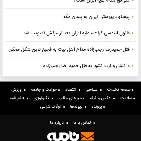
«توافق مکه» علیه ایران است؟
پیشنهاد پیوستن ایران به پیمان مکه
قانون لیندسی گراهام علیه ایران بعد از مرگش تصویب شد
قتل حمیدرضا رجب‌زاده مداح اهل بیت به فجیع ترین شکل ممکن
واکنش وزارت کشور به قتل حمید رضا رجب‌زاده
صفحه نخست
سیاسی
اقتصاد
حوادث و جامعه
ورزش
سلامت
عکس و فیلم
خبرهای جالب
تکنولوژی
فیلم نامه
پرونده
پیوندها
اوقات شرعی
تماس با ما
درباره ما