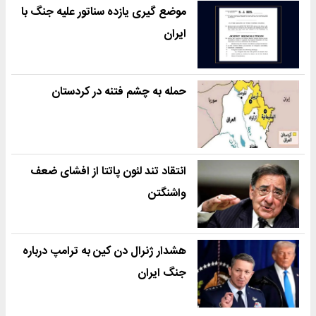
موضع گیری یازده سناتور علیه جنگ با
ایران
حمله به چشم فتنه در کردستان
انتقاد تند لئون پاتتا از افشای ضعف
واشنگتن
هشدار ژنرال دن کین به ترامپ درباره
جنگ ایران