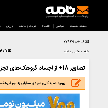
صفحه نخست
سیاسی
اقتصاد
حوادث و جامعه
ورزش
س
کد خبر: 778971
خانه
عکس و فیلم
تصاویر 18+ از اجساد گروهک‌های تجزیه‌طلب در حمله ضربتی سپاه
ببینید ضربه کاری سپاه پاسداران به تیم گروهک‌