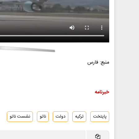
منبع: فارس
خبرنامه
پایتخت
ترکیه
دولت
ناتو
نشست ناتو