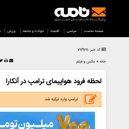
صفحه نخست
سیاسی
اقتصاد
حوادث و جامعه
ورزش
س
کد خبر: 779211
خانه
عکس و فیلم
لحظه فرود هواپیمای ترامپ در آنکارا
ترامپ وارد ترکیه شد