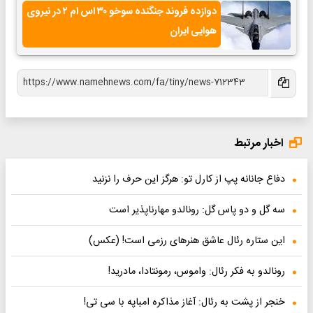
دوازده فروند جنگنده سوخو ۳۰ اس ام ۲ در نیروی
هوایی ایران
اخبار مرتبط
دفاع جانانه پپ از کارل تو: هرگز این حرف را نزنید
سه گل و دو پاس گل: رونالدو مهارناپذیر است
این ستاره رئال عاشق هنرهای رزمی است! (عکس)‌
رونالدو به فکر رئال: واموس، رمونتادا، مادرید!‌
خنجر از پشت به رئال: آغاز مذاکره امباپه با سی تی!