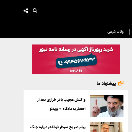
اوقات شرعی
پیشنهاد ما
واکنش عجیب باقر خرازی بعد از
احضار به دادگاه + ویدئو
پیام صریح سردار ذوالقدر درباره جنگ