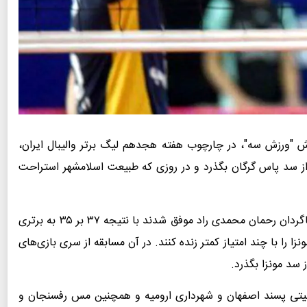
ش "ورزش سه"، در چارچوب هفته هجدهم لیگ برتر والیبال ایران،
از سد پاس گرگان بگذرد و در روزی که طبیعت اسلامشهر استراحت
اما این دیدار ست سوم جالبی داشت که در این ست شاگردان رحمان محمدی راد موفق شدند با نتیجه ۳۷ بر ۳۵ به برتری
زا را با چند امتیاز کمتر زنده کنند. در آن مسابقه از سری بازی‌های
 گیتی پسند اصفهان و شهرداری ارومیه و همچنین مس رفسنجان و