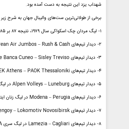
شهداب یزد این نتیجه به دست آمده بود.
برخی از طولانی‌ترین ست‌های والیبال جهان به شرح زیر
۱- لیگ مردان چک اسکواکی سال ۱۹۷۹، نتیجه ۸۷ بر ۸۵
۲- دیدار تیم‌های Korean Air Jumbos – Rush & Cash در لیگ مردان کره‌جنوبی سال ۲۰۱۳، ۵۶ بر ۵۴
۳- دیدار تیم‌های Bre Banca Cuneo – Sisley Treviso در لیگ سری A ایتالیا سال ۲۰۰۲، ۵۴ بر ۵۲
۴- دیدار تیم‌های AEK Athens – PAOK Thessaloniki در لیگ سری یک مردان یونان سال ۲۰۰۷، ۵۴ بر ۵۲
۵- دیدار تیم‌های Alpen Volleys – Luneburg در لیگ مردان آلمان سال ۲۰۱۹، ۵۰ بر ۴۸
۶- دیدار تیم‌های Modena – Perugia در لیگ زنان ایتالیا سال ۲۰۰۲، ۴۸ بر ۴۶
۷- دیدار تیم‌های Fakel Novy Urengoy – Lokomotiv Novosibirsk در سوپرلیگ مردان روسیه سال ۲۰۱۸، ۴۸ بر ۴۶
۸- دیدار تیم‌های Lamezia – Cagliari در لیگ سری A مردان ایتالیا سال ۲۰۰۳، ۴۸ بر ۴۶