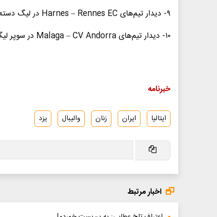
۹- دیدار تیم‌های Harnes – Rennes EC در لیگ دسته سه فرانسه سال ۲۰۱۸، ۴۸ بر ۴۶
۱۰- دیدار تیم‌های Malaga – CV Andorra در سوپر لیگ مردان اسپانیا سال ۲۰۰۴، ۴۶ بر ۴۴
خبرنامه
ایتالیا
ایران
زنان
والیبال
یزد
اخبار مرتبط
اعتراف تلخ عطایی: به بن‌بست خوردم!