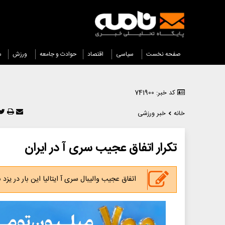
صفحه نخست
سیاسی
اقتصاد
حوادث و جامعه
ورزش
س
کد خبر: 741900
خانه
خبر ورزشی
تکرار اتفاق عجیب سری آ در ایران
اتفاق عجیب والیبال سری آ ایتالیا این بار در یزد