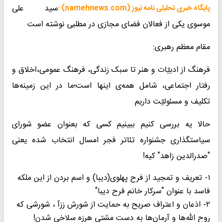
سید علی
پایگاه خبری تحلیلی نامه نیوز (namehnews.com) :
موسوی یکی از فعالان فضای مجازی در مطلبی نوشته است
مقام معظم رهبری:
فرهنگ از ادبیّات و هنر تا سبک زندگی، فرهنگ عمومی،اخلاق و
رفتار اجتماعی، شامل همه‌ی اینها است؛ما در این زمینه‌ها
تکلیف و مسئولیّت داریم
حالا یه بررسی کنیم ببینیم کسی که بعنوان عضو شورای
سیاستگذاری جشنواره تئاتر فجر امسال انتخاب شده یعنی
"صدرالدین زاهد" کیه!
۱- تعریف و تمجید از فرح پهلوی(دیبا) و اسم بردن از این ملکه
فاسد با عنوان "سرکار خانم فرح دیبا"
۲- اذعان و اعتراف صریح به حمایت از شورش ززآ ، شورشی که
روح الله‌ها و آرمان‌ها به دست مشتی هرزه سلاخی شدن!