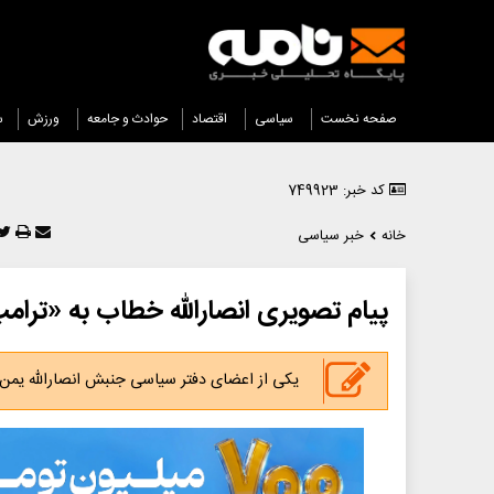
صفحه نخست
سیاسی
اقتصاد
حوادث و جامعه
ورزش
س
کد خبر: 749923
خانه
خبر سیاسی
پیام تصویری انصارالله خطاب به «ترامپ
یکی از اعضای دفتر سیاسی جنبش انصارالله یمن 