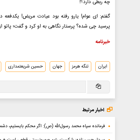
چه ربطی دارد؟!
گفتم: ‌ای عوام! یارو رفته بود عیادت مریض‌! یکدفعه
پرسید چی شده؟ ‌پرستار نگاهی به او کرد و گفت؛ پاتو از
خبرنامه
ایران
تنگه هرمز
جهان
حسین شریعتمداری
اخبار مرتبط
فرمانده سپاه محمد رسول‌الله (ص): اگر محکم بایستیم، دشم
سردار حسن‌زاده: شکست رژیم صهیونیستی قطعی است + وی