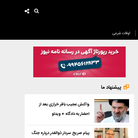
اوقات شرعی
پیشنهاد ما
واکنش عجیب باقر خرازی بعد از
احضار به دادگاه + ویدئو
پیام صریح سردار ذوالقدر درباره جنگ