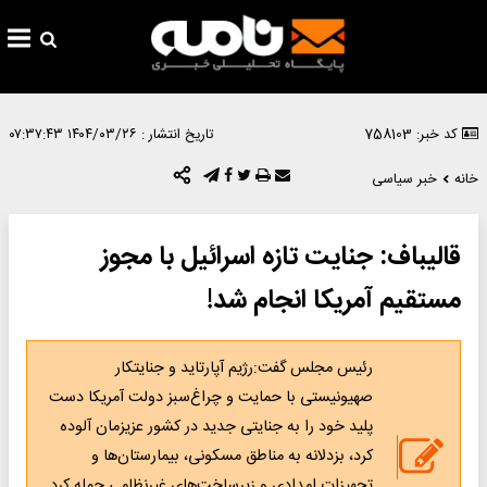
کد خبر: 758103
تاریخ انتشار :
۱۴۰۴/۰۳/۲۶ ۰۷:۳۷:۴۳
خانه
خبر سیاسی
قالیباف: جنایت تازه اسرائیل با مجوز
مستقیم آمریکا انجام شد!
رئیس مجلس گفت:رژیم آپارتاید و جنایتکار
صهیونیستی با حمایت و چراغ‌سبز دولت آمریکا دست
پلید خود را به جنایتی جدید در کشور عزیزمان آلوده
کرد، بزدلانه به مناطق مسکونی، بیمارستان‌ها و
تجهیزات امدادی و زیرساخت‌های غیرنظامی حمله کرد