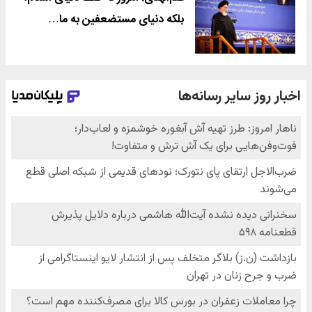
بلکه دنیای مستضعفین به ما…