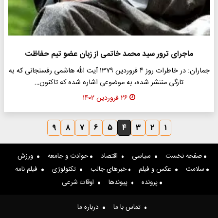
ماجرای ترور سید محمد خاتمی از زبان عضو تیم حفاظت
جماران: در خاطرات روز ۴ فروردین ١٣٧٩ آیت الله هاشمی رفسنجانی که به
تازگی منتشر شده، به موضوعی اشاره شده که تاکنون…
۲۶ فروردین ۱۴۰۲
۹
۸
۷
۶
۵
۴
۳
۲
۱
صفحه نخست
سیاسی
اقتصاد
حوادث و جامعه
ورزش
سلامت
عکس و فیلم
خبرهای جالب
تکنولوژی
فیلم نامه
پرونده
پیوندها
اوقات شرعی
تماس با ما
درباره ما