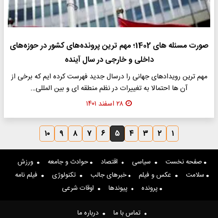
صورت مسئله های 1402؛ مهم ترین پرونده‌های کشور در حوزه‌های
داخلی و خارجی در سال آینده
مهم ترین رویدادهای جهانی را درسال جدید فهرست کرده ایم که برخی از
آن ها احتمالا به تغییرات در نظم منطقه ای و بین المللی…
۲۸ اسفند ۱۴۰۱
۱۰
۹
۸
۷
۶
۵
۴
۳
۲
۱
صفحه نخست
سیاسی
اقتصاد
حوادث و جامعه
ورزش
سلامت
عکس و فیلم
خبرهای جالب
تکنولوژی
فیلم نامه
پرونده
پیوندها
اوقات شرعی
تماس با ما
درباره ما