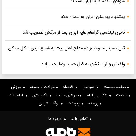
«توافق مکه» علیه ایران است؟
پیشنهاد پیوستن ایران به پیمان مکه
قانون لیندسی گراهام علیه ایران بعد از مرگش تصویب شد
قتل حمیدرضا رجب‌زاده مداح اهل بیت به فجیع ترین شکل ممکن
واکنش وزارت کشور به قتل حمید رضا رجب‌زاده
صفحه نخست
سیاسی
اقتصاد
حوادث و جامعه
ورزش
سلامت
عکس و فیلم
خبرهای جالب
تکنولوژی
فیلم نامه
پرونده
پیوندها
اوقات شرعی
تماس با ما
درباره ما