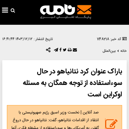
کد خبر: 748218
تاریخ انتشار :
۱۴۰۳/۱۲/۱۲ ۱۶:۴۱:۴۴
خانه
بین‌الملل
باراک عنوان کرد نتانیاهو در حال
سوءاستفاده از توجه همگان به مسئله
اوکراین است
صد آنلاین | نخست وزیر اسبق رژیم صهیونیستی با
انتقاد از اقدامات نتانیاهو، گفت: نتانیاهو در حال دروغ
گفتن به آمریکایی‌ها و سوءاستفاده از مشغله فکری آنها