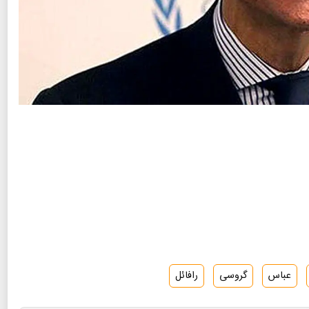
عباس
گروسی
رافائل