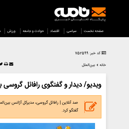
صفحه نخست
سیاسی
اقتصاد
حوادث و جامعه
ورزش
س
کد خبر: 752599
خانه
بین‌الملل
ویدیو/ دیدار و گفتگوی رافائل گروسی 
صد آنلاین | رافائل گروسی، مدیرکل آژانس بین‌الم
گفتگو کرد.