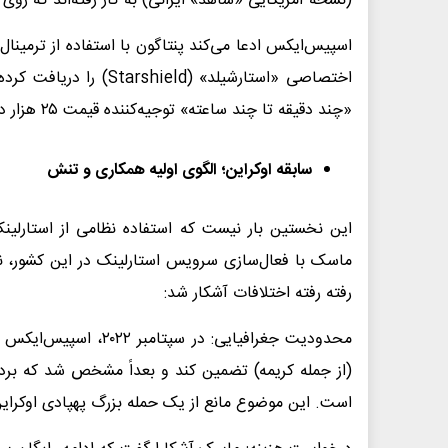
(نسخه آمریکایی «شاهد» ایرانی) به کار رفته‌اند که روی 
اسپیس‌ایکس ادعا می‌کند پنتاگون با استفاده از ترمینال
اختصاصی «استارشیلد» (d
«چند دقیقه تا چند ساعته» توجیه‌کننده قیمت ۲۵ هزار دلاری نیست.
سابقه اوکراین؛ الگوی اولیه همکاری و تنش
این نخستین بار نیست که استفاده نظامی از استارلین
ماسک با فعال‌سازی سرویس استارلینک در این کشور، نق
رفته رفته اختلافات آشکار شد:
محدودیت جغرافیایی: در
(از جمله کریمه) تضمین کند و بعداً مشخص شد که برد 
است. این موضوع مانع از یک حمله بزرگ پهپادی اوکراین