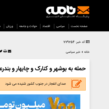
صفحه نخست
سیاسی
اقتصاد
حوادث و جامعه
ورزش
س
کد خبر: 779254
خانه
خبر سیاسی
حمله به بوشهر و کنارک و چابهار و بند
صدای انفجار در جنوب کشور شنیده می شود