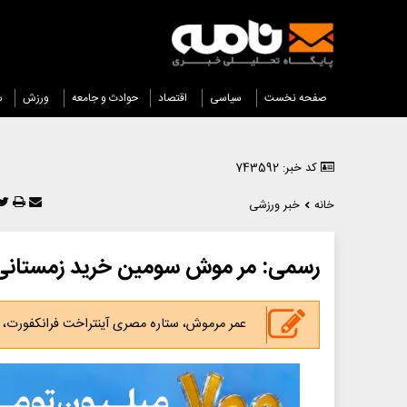
صفحه نخست
سیاسی
اقتصاد
حوادث و جامعه
ورزش
س
کد خبر: 743592
خانه
خبر ورزشی
رسمی: مر موش سومین خرید زمستانی گ
عمر مرموش، ستاره مصری آینتراخت فرانکفورت، با قراردادی تا سال ۹