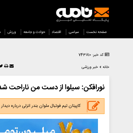
صفحه نخست
سیاسی
اقتصاد
حوادث و جامعه
ورزش
س
کد خبر: 743810
خانه
خبر ورزشی
نورافکن: سیلوا از دست من ناراحت شد
کاپیتان تیم فوتبال ملوان بندر انزلی درباره دیدا