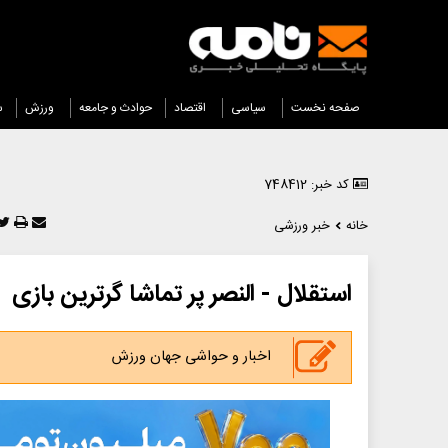
صفحه نخست
سیاسی
اقتصاد
حوادث و جامعه
ورزش
س
کد خبر: 748412
خانه
خبر ورزشی
استقلال - النصر پر تماشا گرترین بازی
اخبار و حواشی جهان ورزش