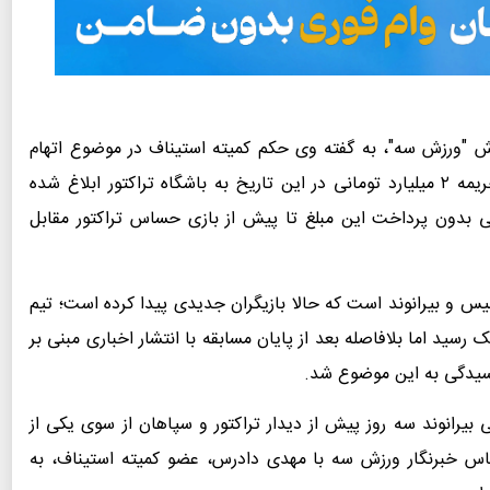
ش "ورزش سه"، به گفته وی حکم کمیته استیناف در موضوع اتهام
دروازه‌بان سابق پرسپولیس به مدیران این باشگاه با جریمه ۲ میلیارد تومانی در این تاریخ به باشگاه تراکتور ابلاغ شده
ی بدون پرداخت این مبلغ تا پیش از بازی حساس تراکتور مقابل
یس و بیرانوند است که حالا بازیگران جدیدی پیدا کرده است؛ تیم
 رسید اما بلافاصله بعد از پایان مسابقه با انتشار اخباری مبنی بر
رسیدگی به این موضوع شد.
بتدا شایعه جریمه ۲ میلیارد تومانی بیرانوند سه روز پیش از دیدار تراکتور و سپاهان از سوی یکی از
س خبرنگار ورزش سه با مهدی دادرس، عضو کمیته استیناف، به