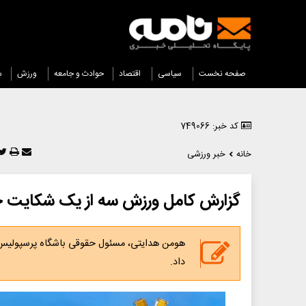
صفحه نخست
سیاسی
اقتصاد
حوادث و جامعه
ورزش
س
کد خبر: 749066
خانه
خبر ورزشی
گزارش کامل ورزش سه از یک شکایت 
داد.