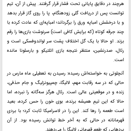
هرچند در دقایق پایانی تحت فشار قرار گرفتند. پیش از آن، تیم
توانست پس از دریافت گلی زودهنگام، پا را روی گاز قرار بدهد
و با درخشش امباپه ورق را برگرداند؛ امباپه‌ای که عادت کرده با
چند جرقه کوتاه (که برایش کافی است) سرنوشت بازی‌ها را رقم
بزند. او حالا با یک گل اختلاف پشت سر لواندوفسکی است و
رئال، صدرنشین، منتظر نتیجه بازی اتلتیکو و بارسلونا مانده
است.
آنچلوتی به خواسته‌اش رسیده: رسیدن به تعطیلی ماه مارس در
حالی که در سه رقابت مهم، لالیگا، چمپیونزلیگ و جام حذفی،
زنده و در موقعیتی عالی است. رئال هرگز سه‌گانه را نبرده، اما
حالا که این تیمِ همیشه برنده، بوی خون را حس کرده، بعید
است طعمه را رها کند. این را در لاسرامیکا ثابت کرد؛ با بردی
قهرمانانه در حالی که به آخر خط توانش رسیده بود. از آن
بردهایی که طعم قهرمانی لالیگا را می‌دهند.