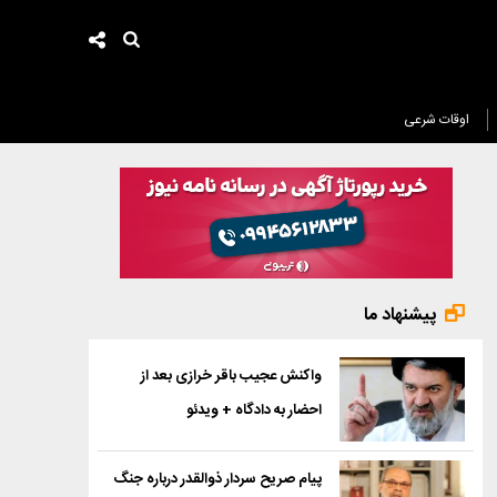
اوقات شرعی
پیشنهاد ما
واکنش عجیب باقر خرازی بعد از
احضار به دادگاه + ویدئو
پیام صریح سردار ذوالقدر درباره جنگ