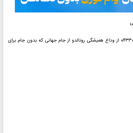
رسانه «۴۳۳» از وداع همیشگی رونالدو از جام جهانی که بدون جام برای