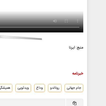
منبع: ایرنا
خبرنامه
جام جهانی
رونالدو
وداع
ویدئویی
همیشگی