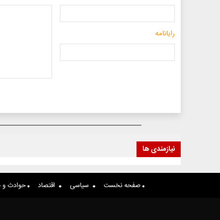
رایانامه
نیازمندی ها
صفحه نخست
سیاسی
اقتصاد
حوادث و ج