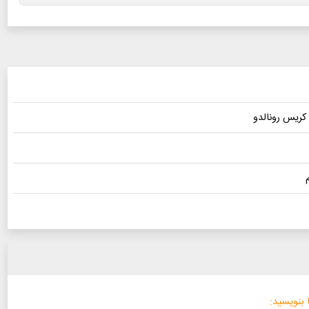
 کریس رونالدو
 بنویسید: