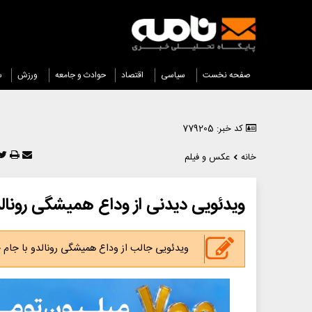
صفحه نخست
سیاسی
اقتصاد
حوادث و جامعه
ورزش
س
کد خبر: 779205
خانه
عکس و فیلم
ویدئویی دیدنی از وداع همیشگی رونالد
ویدئویی جالب از وداع همیشگی رونالدو با جام ج