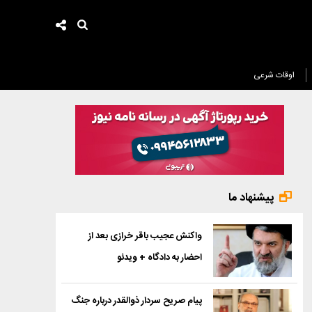
اوقات شرعی
پیشنهاد ما
واکنش عجیب باقر خرازی بعد از
احضار به دادگاه + ویدئو
پیام صریح سردار ذوالقدر درباره جنگ