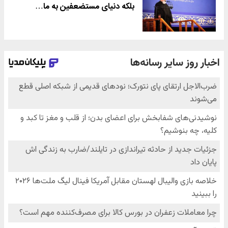
بلکه دنیای مستضعفین به ما…