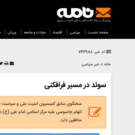
صفحه نخست
سیاسی
اقتصاد
حوادث و جامعه
ورزش
س
کد خبر: 744988
خانه
خبر سیاسی
سوئد در مسیر فرافکنی
سخنگوی سابق کمیسیون امنیت ملی و سیاست خار
اتهام جاسوسی علیه مرکز اسلامی امام علی (ع) د
منافقین دارد.