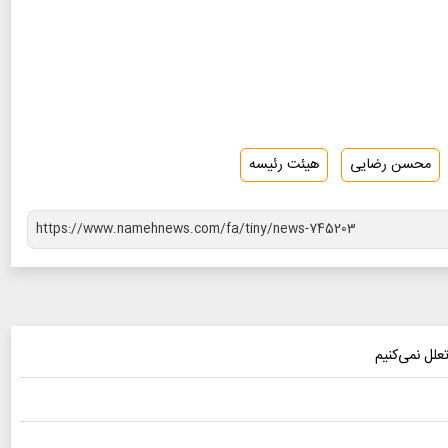
محسن رضایی
هیئت رئیسه