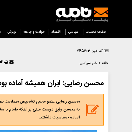
صفحه نخست
سیاسی
اقتصاد
حوادث و جامعه
ورزش
س
کد خبر: 745203
خانه
خبر سیاسی
محسن رضایی: ایران همیشه آماده بوده تا مذاک
محسن رضایی عضو مجمع تشخیص مصلحت نظام که 
به محسن رفیق دوست مبنی بر اینکه «امام با س
العاده حساسیت داشتند.