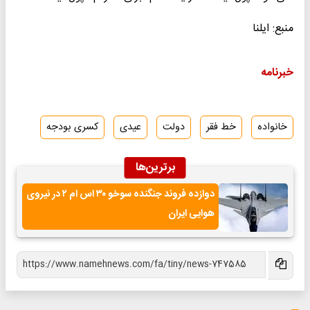
منبع: ایلنا
خبرنامه
خانواده
خط فقر
دولت
عیدی
کسری بودجه
برترین‌ها
دوازده فروند جنگنده سوخو ۳۰ اس ام ۲ در نیروی
هوایی ایران