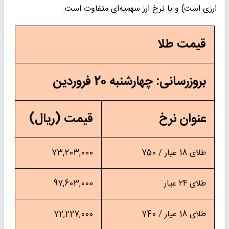
 است) و با نرخ ارز سهمیه‌ای متفاوت است.
یمت طلا
روزرسانی: چهارشنبه 20 فروردین
نوان نرخ
قیمت (ریال)
ای 18 عیار / 750
73,203,000
ای ۲۴ عیار
97,603,000
ای 18 عیار / 740
72,227,000