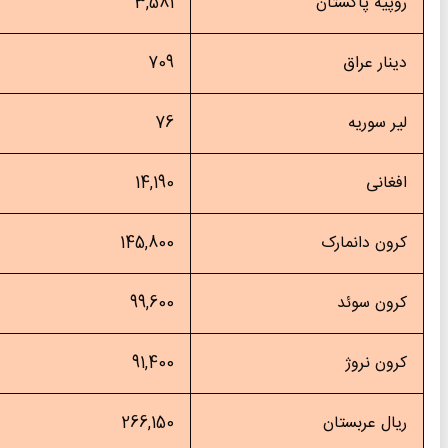
پیه پاکستان
3,581
نار عراق
709
ر سوریه
76
غانی
14,190
ون دانمارک
145,800
ون سوئد
99,600
ون نروژ
91,400
ال عربستان
266,150