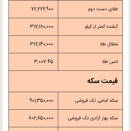
لای دست دوم
72,226,900
بشده کمتر از کیلو
317,180,000
ثقال طلا
317,140,000
نس طلا
3,007.45
یمت سکه
که امامی تک فروشی
901,350,000
که بهار آزادی تک فروشی
802,850,000