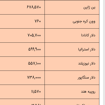
 ژاپن
678,570
ن کره جنوبی
760
ار کانادا
705,700
ار استرالیا
599,900
ار نیوزیلند
557,100
ار سنگاپور
738,000
پیه هند
11,570