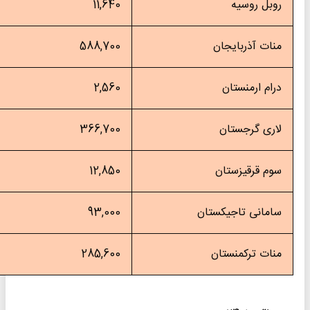
بل روسیه
11,640
ات آذربایجان
588,700
ام ارمنستان
2,560
ری گرجستان
366,700
م قرقیزستان
12,850
مانی تاجیکستان
93,000
ات ترکمنستان
285,600