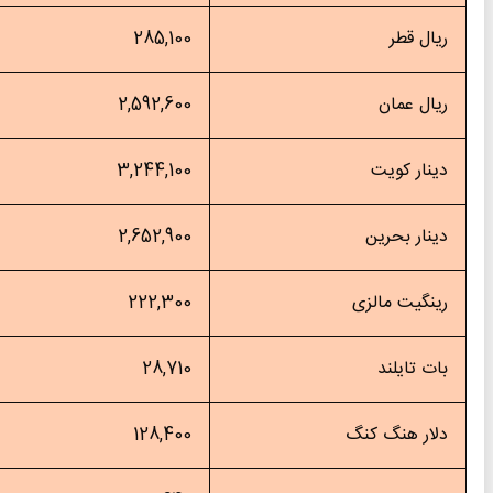
ال قطر
285,100
ال عمان
2,592,600
نار کویت
3,244,100
نار بحرین
2,652,900
نگیت مالزی
222,300
ت تایلند
28,710
ار هنگ کنگ
128,400