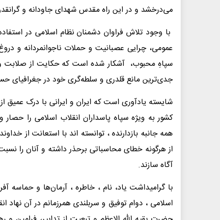
می‌درخشد و در این راه مقدس شهدای جاودانه و گرانقدر
با وجود تلاش فراوان دشمنان نظام اسلامی در استفاده
عمومی، چرایی عصبانیت و حملات ناجوانمردانه و دروغ پ
سپاهِ محبوب، آشکار شده است که حکایت از صلابت و تزل
جدی‌ترین مانع قلدری و سلطه‌گری خود در جغرافیای حسا
شایسته یادآوری است که ایران و ایرانی با درک عمیق از 
کشور به ویژه سپاه پاسداران انقلاب اسلامی را حصار و
همه جانبه بازدارنده ، توانسته اند با استعانت از خداو
از هرگونه خطای محاسباتی برحذر داشته و آنان را نسبت 
آگاه سازند.
با گرامیداشت یاد، نام ، خاطره ، آرمان‌ها و حماسه آفر
اسلامی ، دوام توفیق و سربلندی همرزمانم در آن نهاد ا
حضرت بقیه الله الاعظم و تبعیت از تدابیر، فرامین و ر