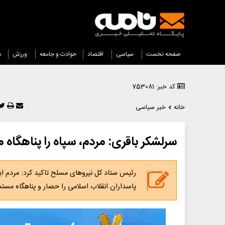
صفحه نخست
سیاسی
اقتصاد
حوادث و جامعه
ورزش
س
کد خبر: 753081
خانه
خبر سیاسی
سرلشکر باقری: مردم، سپاه را پناهگاه 
رئیس ستاد کل نیروهای مسلح تاکید کرد: مردم ایر
پاسداران انقلاب اسلامی را حصار و پناهگاه مستح