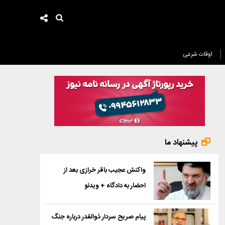
اوقات شرعی
پیشنهاد ما
واکنش عجیب باقر خرازی بعد از
احضار به دادگاه + ویدئو
پیام صریح سردار ذوالقدر درباره جنگ