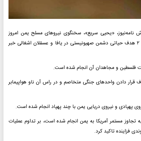
رش نامه‌نیوز، «یحیی سریع»، سخنگوی نیروهای مسلح یمن امروز
شنبه از انجام ۲ عملیات نظامی همزمان با ۲ پهپاد علیه ۲ هدف حیاتی دشمن صهیونیستی در یافا و عسقلان اشغالی خبر
 قرار دادن واحدهای جنگی متخاصم و در راس آن ناو هواپیمابر
 پهپادی و نیروی دریایی یمن با چند پهپاد انجام شده است.
ه تجاوز مستمر آمریکا به یمن انجام شده است، بر تداوم عملیات
دی فزاینده تاکید کرد.