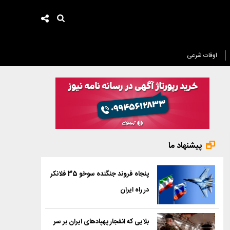
اوقات شرعی
پیشنهاد ما
پنجاه فروند جنگنده سوخو 35 فلانکر
در راه ایران
بلایی که انفجار پهپادهای ایران بر سر