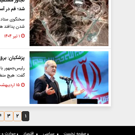
تجاوز مستقیم 
شد؛ قم در آست
سخنگوی ستاد م
شدن پدافند ه
۱ تیر ۱۴۰۴
پزشکیان: برق
رئیس‌جمهور با
گفت: هیچ منطق
۱۵ اردیبهشت ۱۴۰۴
۴
۳
۲
۱
صفحه نخست
سیاسی
اقتصاد
حوادث و ج