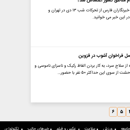
م مناطق کشور اغتشاش شد؟
گزارش میدانی خبرنگاران فارس از تحرکات شب ۱۳ دی در تهران و
در این خبر می خوانید.
ل فراخوان آشوب در قزوین
از سلاح سرد، به کار بردن الفاظ رکیک و ناسزای ناموسی و
ز سوی این حداکثر ۵۰ نفر با حضور…
۶
۵
امعه
ورزش
سلامت
عکس و فیلم
خبرهای جالب
تکنولوژی