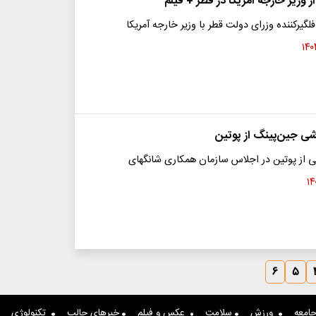
ز وزیر خارجه آمریکا در قطر + فیلم
فلگیرکننده وزرای دولت قطر با وزیر خارجه آمریکا
شی جین‌پینگ از پوتین
ی از پوتین در اجلاس سازمان همکاری شانگهای
۶
۵
امعه
ورزش
سلامت
عکس و فیلم
خبرهای جالب
تکنولوژی